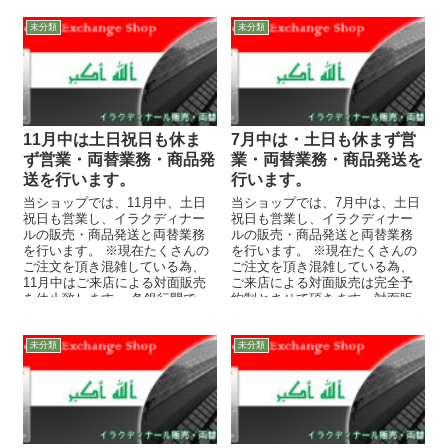
未分類
未分類
11月中は土日祝日も休ま
7月中は・土日も休まず営
ず営業・両替業務・商品発
業・両替業務・商品発送を
送を行います。
行います。
当ショップでは、11月中、土日
当ショップでは、7月中は、土日
祝日も営業し、イラクディナー
祝日も営業し、イラクディナー
ルの販売・商品発送と両替業務
ルの販売・商品発送と両替業務
を行います。 ※現在たくさんの
を行います。 ※現在たくさんの
ご注文を頂き混雑している為、
ご注文を頂き混雑している為、
11月中はご来店による対面販売
ご来店による対面販売は完全予
を休止致します。 各銀行間で
約制とさせて頂きます。対面販
は、土日祝日でも振込を行...
売をご希望のお客様は必ずお電
話に...
未分類
未分類