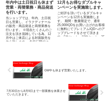
年内中は土日祝日も休まず
12月もお得なダブルキャ
営業・両替業務・商品発送
ンペーンを実施致します。
を行います。
ご好評を頂いているダブルキャ
ンペーンを12月も実施致しま
当ショップでは、年内、土日祝
す。 期間・数量限定で、通常
日も営業し、イラクディナール
25,000IQDをお買い上げのお客様
の販売・商品発送と両替業務を
に無料にてプレミアムIQDへのア
行います。 ※現在たくさんのご
ップグレードをさせて頂きま
注文を頂き混雑している為、12
す。5枚セット・10枚セット・25
月中はご来店による対面販売を
枚セット・50枚セ...
休止致します。 各銀行間では、
土日祝日でも振込を行うと...
GW中も休まず営業いたします。
7月30日から8月9日まで一部業務を休業させ
ていただきます。