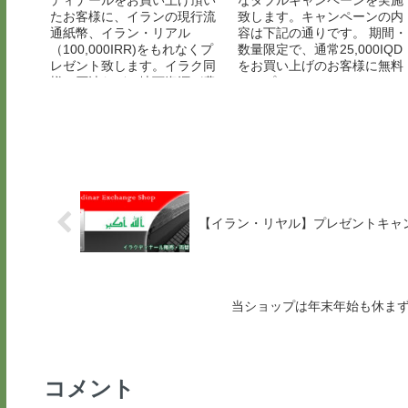
たお客様に、イランの現行流
致します。キャンペーンの内
通紙幣、イラン・リアル
容は下記の通りです。 期間・
（100,000IRR)をもれなくプ
数量限定で、通常25,000IQD
レゼント致します。イラク同
をお買い上げのお客様に無料
様に石油などの地下資源が豊
にてプレミアムIQDへのアッ
富な中東の国ですが、アメリ
プグレードをさせて頂きま
カの経済制裁などの影響に...
す。5枚セット...
【イラン・リヤル】プレゼントキャ
当ショップは年末年始も休ま
コメント