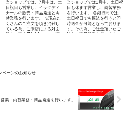
当ショップでは、7月中は、土
当ショップでは1月中、土日祝
日祝日も営業し、イラクディ
日も休まず営業し、両替業務
ナールの販売・商品発送と両
を行います。 各銀行間では、
替業務を行います。 ※現在た
土日祝日でも振込を行うと即
くさんのご注文を頂き混雑し
時送金が可能となっておりま
ている為、ご来店による対面
す。その為、ご送金頂いたご
販売は完全予約制とさせて頂
注文の商品発送を行います。
きます。対面販売をご希望の
※商品によっては残り在庫が
お客様は必ずお電話に...
少ない商品も...
ンペーンのお知らせ
ず営業・両替業務・商品発送を行います。