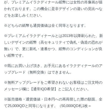
が、プレミアムイラクディナール紙幣には女性の肖像画が描
かれております。この機会に是非デザインの違いの見比べな
どをお楽しみください。
※どちらの紙幣も通貨価値は全く同等となります。
※プレミアムイラクディナールとは2013年以降刷られた、新
しいデザインの紙幣（高セキュリティで偽札・偽造の恐れが
無い）で、更に新札・連番かつ、紙幣のコンディションが良
い紙幣です。
※既にお買い上げ頂き、お手元にあるイラクディナールのア
ップグレード（無料交換）はできません。
※無料アップグレードをご希望されないお客様はご注文時の
メッセージ欄に【通常IQD希望】とご記入ください。
※販売価格・通貨価値・日本円への再両替した際の額面、全
て25,000IQDと同等になります。（50,000IQD札1枚＝