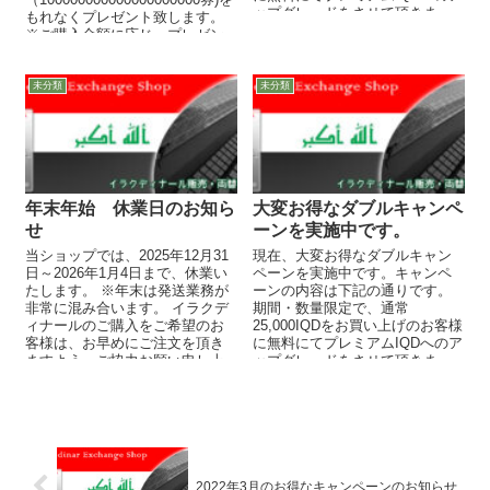
ップグレードをさせて頂きま
もれなくプレゼント致します。
す。5枚セット・1...
※ご購入金額に応じ、プレゼン
トの枚数が増えます。 イラク...
未分類
未分類
年末年始 休業日のお知ら
大変お得なダブルキャンペ
せ
ーンを実施中です。
当ショップでは、2025年12月31
現在、大変お得なダブルキャン
日～2026年1月4日まで、休業い
ペーンを実施中です。キャンペ
たします。 ※年末は発送業務が
ーンの内容は下記の通りです。
非常に混み合います。 イラクデ
期間・数量限定で、通常
ィナールのご購入をご希望のお
25,000IQDをお買い上げのお客様
客様は、お早めにご注文を頂き
に無料にてプレミアムIQDへのア
ますよう、ご協力お願い申し上
ップグレードをさせて頂きま
げます。 ...
す。5枚セット・10枚セット...
2022年3月のお得なキャンペーンのお知らせ