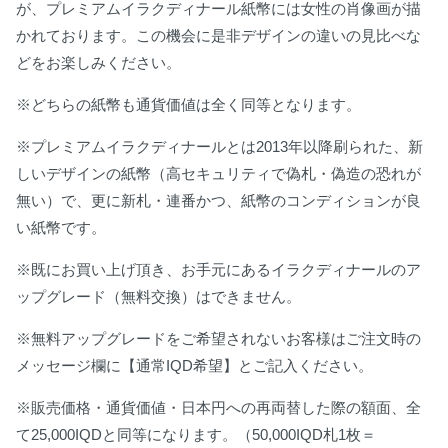
が、プレミアムイラクディナール紙幣には女性の肖像画が描
かれております。この機会に是非デザインの違いの見比べな
どをお楽しみください。
※どちらの紙幣も通貨価値は全く同等となります。
※プレミアムイラクディナールとは2013年以降刷られた、新
しいデザインの紙幣（高セキュリティで偽札・偽造の恐れが
無い）で、更に新札・連番かつ、紙幣のコンディションが良
い紙幣です。
※既にお買い上げ頂き、お手元にあるイラクディナールのア
ップグレード（無料交換）はできません。
※無料アップグレードをご希望されないお客様はご注文時の
メッセージ欄に【通常IQD希望】とご記入ください。
※販売価格・通貨価値・日本円への再両替した際の額面、全
て25,000IQDと同等になります。（50,000IQD札1枚＝