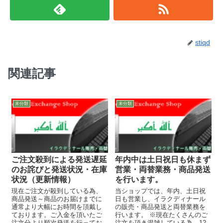
stiqd
関連記事
未分類
未分類
ご注文殺到による発送遅延
年内中は土日祝日も休まず
のお詫びと発送状況・在庫
営業・両替業務・商品発送
状況（更新情報）
を行います。
現在ご注文が殺到している為、
当ショップでは、年内、土日祝
商品発送～商品のお届けまでに
日も営業し、イラクディナール
通常より大幅にお時間を頂戴し
の販売・商品発送と両替業務を
ております。ご入金を頂いたご
行います。 ※現在たくさんのご
注文分より順次発送を行ってお
注文を頂き混雑している為、12