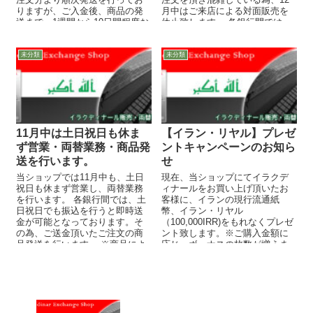
りますが、ご入金後、商品の発
月中はご来店による対面販売を
送まで、1週間から10日間程度お
休止致します。 各銀行間では、
時間を頂いております。お急ぎ
土日祝日でも振込を行うと...
でお買い求...
未分類
未分類
11月中は土日祝日も休ま
【イラン・リヤル】プレゼ
ず営業・両替業務・商品発
ントキャンペーンのお知ら
送を行います。
せ
当ショップでは11月中も、土日
現在、当ショップにてイラクデ
祝日も休まず営業し、両替業務
ィナールをお買い上げ頂いたお
を行います。 各銀行間では、土
客様に、イランの現行流通紙
日祝日でも振込を行うと即時送
幣、イラン・リヤル
金が可能となっております。そ
（100,000IRR)をもれなくプレゼ
の為、ご送金頂いたご注文の商
ント致します。※ご購入金額に
品発送を行います。 ※商品によ
応じ、ボーナスの枚数が増えま
っては残り在庫が少ない商...
す。 イラク同様に石油などの地
下資源...