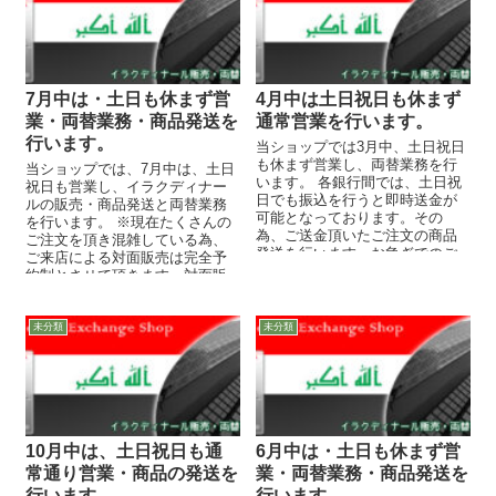
7月中は・土日も休まず営
4月中は土日祝日も休まず
業・両替業務・商品発送を
通常営業を行います。
行います。
当ショップでは3月中、土日祝日
も休まず営業し、両替業務を行
当ショップでは、7月中は、土日
います。 各銀行間では、土日祝
祝日も営業し、イラクディナー
日でも振込を行うと即時送金が
ルの販売・商品発送と両替業務
可能となっております。その
を行います。 ※現在たくさんの
為、ご送金頂いたご注文の商品
ご注文を頂き混雑している為、
発送を行います。お急ぎでのご
ご来店による対面販売は完全予
用命、対応させて頂きます。※
約制とさせて頂きます。対面販
急激な...
売をご希望のお客様は必ずお電
話に...
未分類
未分類
10月中は、土日祝日も通
6月中は・土日も休まず営
常通り営業・商品の発送を
業・両替業務・商品発送を
行います。
行います。