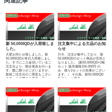
関連記事
お知らせ
お知らせ
新 50,000IQDが入荷致しま
注文集中による欠品のお知
した。
らせ
大変お待たせ致しました。新
只今、注文が集中しており、新
50,000IQDが本日入荷致しまし
50,000IQDのセット商品が完売と
た。すでにご入金頂いているご
なりました。 (新50,000IQD×2枚
注文分より、順次発送を行いま
セット 販売価格156,000円 の
す。数に限りがございますが、
み、残り2セットの在庫がござい
新規ご注文分のご用意もござい
ます。） その為、新50,000IQD
ます。この機会に是非、当ショ
札のセット商品...
ップをご利用ください。
お知らせ
お知らせ